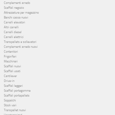
Complementi arredo
Scaffali negozio
Attrezzature per magazzino
Banchi cassa nuovi
Carrelli elevatori
Altri carrelli
Carrelli diesel
Carrelli elettrici
Transpallets e sollevatori
Complementi arredo nuovi
Contenitori
Frigoriferi
Macchinari
Scaffali nuovi
Scaffali usati
Cantilever
Drive-in
Scaffali leggeri
Scaffali portagomme
Scaffali portapallets
Soppalchi
Stock vari
Transpallet nuovi