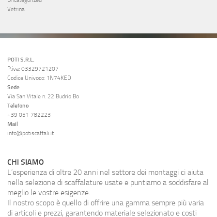
Uncategorized
Vetrina
POTI S.R.L.
P.iva: 03329721207
Codice Univoco: 1N74KED
Sede
Via San Vitale n. 22 Budrio Bo
Telefono
+39 051 782223
Mail
info@potiscaffali.it
CHI SIAMO
L’esperienza di oltre 20 anni nel settore dei montaggi ci aiuta
nella selezione di scaffalature usate e puntiamo a soddisfare al
meglio le vostre esigenze.
Il nostro scopo è quello di offrire una gamma sempre più varia
di articoli e prezzi, garantendo materiale selezionato e costi