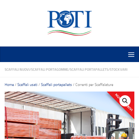
Salta al contenuto
SCAFFALI NUOVI
/
SCAFFALI PORTAGOMME
/
SCAFFALI PORTAPALLETS
/
STOCK VARI
Home
/
Scaffali usati
/
Scaffali portapallets
/ Correnti per Scaffalature