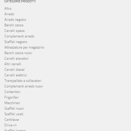
CATEGORIE PRODOTTI
Altro
Arredo
Arredo negozio
Banchi cassa
Carrelli spesa
Complementi arredo
Scaffali negozio
Attrezzature per magazzino
Banchi cassa nuovi
Carrelli elevatori
Altri carrelli
Carrelli diesel
Carrelli elettrici
Transpallets e sollevatori
Complementi arredo nuovi
Contenitori
Frigoriferi
Macchinari
Scaffali nuovi
Scaffali usati
Cantilever
Drive-in
Scaffali leggeri