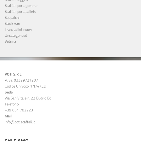
Scaffali portagomme
Scaffali portapallets
Soppalchi
Stock vari
Transpallet nuovi
Uncategorized
Vetrina
POTI S.R.L.
P.iva: 03329721207
Codice Univoco: 1N74KED
Sede
Via San Vitale n. 22 Budrio Bo
Telefono
+39 051 782223
Mail
info@potiscaffali.it
CHI SIAMO