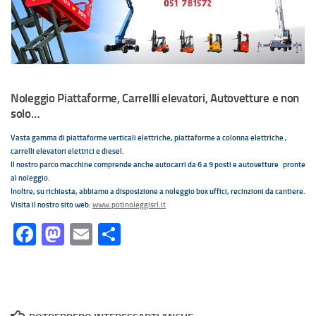
Noleggio Piattaforme, Carrellli elevatori,
Autovetture e non
solo…
Vasta gamma di piattaforme verticali elettriche, piattaforme a colonna elettriche ,
carrelli elevatori elettrici e diesel.
Il nostro parco macchine comprende anche autocarri da 6 a 9 posti e autovetture pronte
al noleggio.
Inoltre, su richiesta, abbiamo a disposizione a noleggio box uffici, recinzioni da cantiere.
Visita il nostro sito web:
www.potinoleggisrl.it
Facebook
Mastodon
Email
Condividi