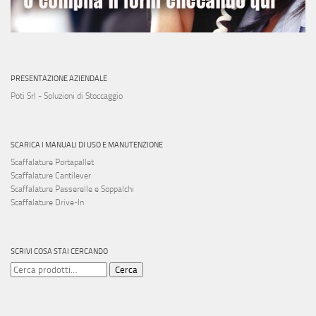
PRESENTAZIONE AZIENDALE
Poti Srl - Soluzioni di Stoccaggio
SCARICA I MANUALI DI USO E MANUTENZIONE
Scaffalature Portapallet
Scaffalature Cantilever
Scaffalature Passerelle e Soppalchi
Scaffalature Drive-In
SCRIVI COSA STAI CERCANDO
Cerca:
Cerca